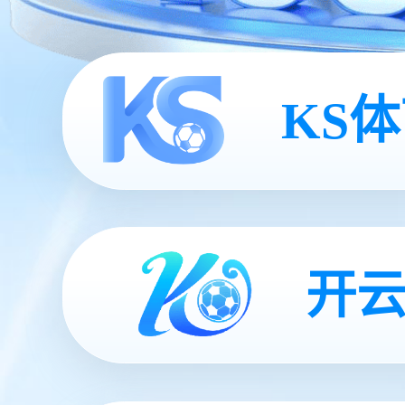
KS
开云