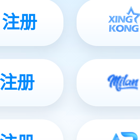
 注册
 注册