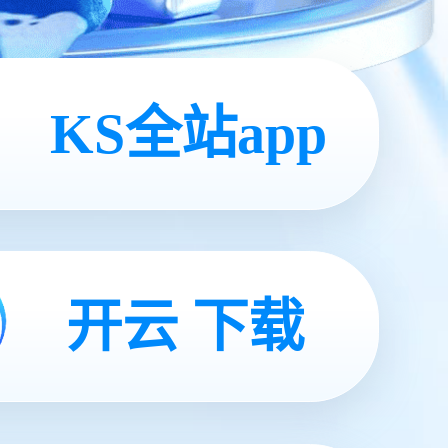
KS全站app
开云 下载