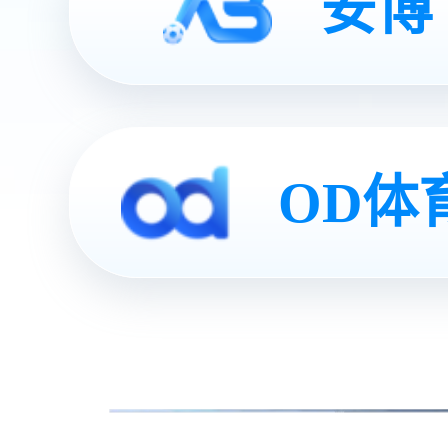
安博
OD体