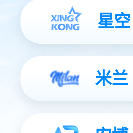
星空
米兰